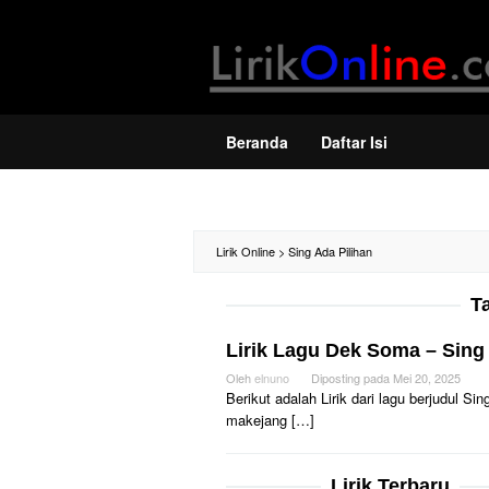
Loncat
ke
konten
Beranda
Daftar Isi
Lirik Online
>
Sing Ada Pilihan
T
Lirik Lagu Dek Soma – Sing 
Oleh
elnuno
Diposting pada
Mei 20, 2025
Berikut adalah Lirik dari lagu berjudul S
makejang […]
Lirik Terbaru