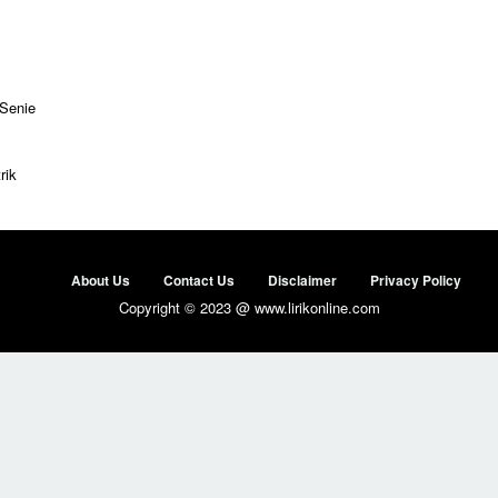
 Senie
rik
About Us
Contact Us
Disclaimer
Privacy Policy
Copyright © 2023 @ www.lirikonline.com