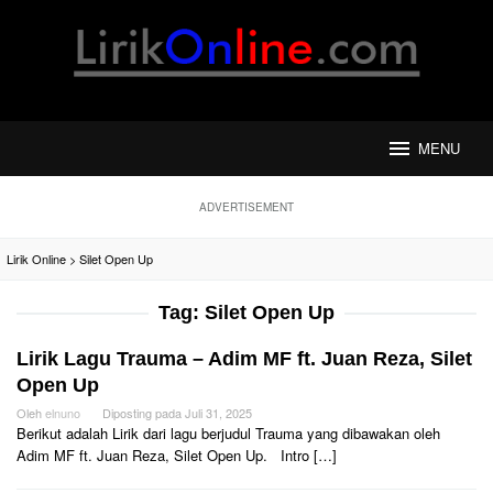
Loncat
ke
konten
MENU
ADVERTISEMENT
Lirik Online
>
Silet Open Up
Tag:
Silet Open Up
Lirik Lagu Trauma – Adim MF ft. Juan Reza, Silet
Open Up‬
Oleh
elnuno
Diposting pada
Juli 31, 2025
Berikut adalah Lirik dari lagu berjudul Trauma yang dibawakan oleh
Adim MF ft. Juan Reza, Silet Open Up‬. Intro […]