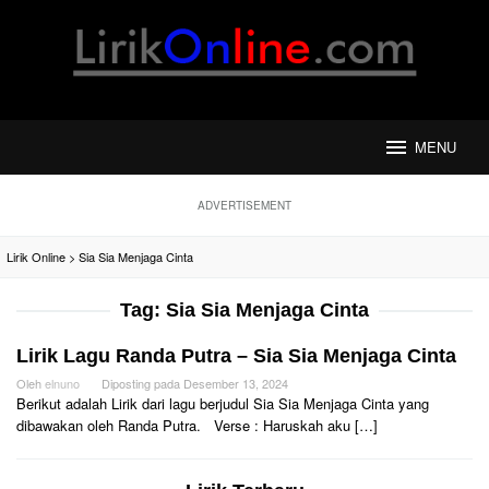
Loncat
ke
konten
MENU
ADVERTISEMENT
Lirik Online
>
Sia Sia Menjaga Cinta
Tag:
Sia Sia Menjaga Cinta
Lirik Lagu Randa Putra – Sia Sia Menjaga Cinta
Oleh
elnuno
Diposting pada
Desember 13, 2024
Berikut adalah Lirik dari lagu berjudul Sia Sia Menjaga Cinta yang
dibawakan oleh Randa Putra. Verse : Haruskah aku […]