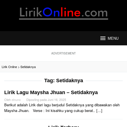
Loncat
ke
konten
MENU
ADVERTISEMENT
Lirik Online
>
Setidaknya
Tag:
Setidaknya
Lirik Lagu Maysha Jhuan – Setidaknya
Oleh
elnuno
Diposting pada
Juni 16, 2025
Berikut adalah Lirik dari lagu berjudul Setidaknya yang dibawakan oleh
Maysha Jhuan. Verse : Ini kisahku yang cukup berat.. […]