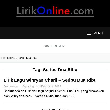
Loncat
ke
konten
MENU
ADVERTISEMENT
Lirik Online
>
Seribu Dua Ribu
Tag:
Seribu Dua Ribu
Lirik Lagu Winryan Charli – Seribu Dua Ribu
Oleh
elnuno
Diposting pada
Februari 4, 2025
Berikut adalah Lirik dari lagu berjudul Seribu Dua Ribu yang dibawakan
oleh Winryan Charli. Verse : Duhai tuan dan […]