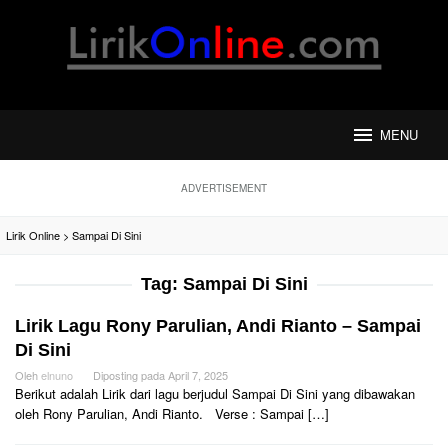
Loncat
ke
konten
MENU
ADVERTISEMENT
Lirik Online
>
Sampai Di Sini
Tag:
Sampai Di Sini
Lirik Lagu Rony Parulian, Andi Rianto – Sampai
Di Sini
Oleh
elnuno
Diposting pada
April 7, 2025
Berikut adalah Lirik dari lagu berjudul Sampai Di Sini yang dibawakan
oleh Rony Parulian, Andi Rianto. Verse : Sampai […]