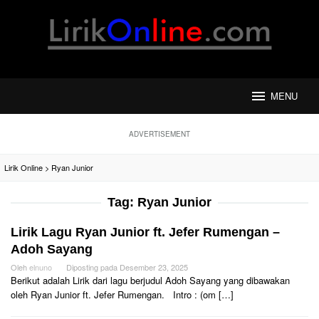
Loncat
ke
konten
MENU
ADVERTISEMENT
Lirik Online
>
Ryan Junior
Tag:
Ryan Junior
Lirik Lagu Ryan Junior ft. Jefer Rumengan –
Adoh Sayang
Oleh
elnuno
Diposting pada
Desember 23, 2025
Berikut adalah Lirik dari lagu berjudul Adoh Sayang yang dibawakan
oleh Ryan Junior ft. Jefer Rumengan. Intro : (om […]