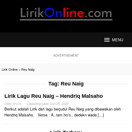
Loncat
ke
konten
MENU
ADVERTISEMENT
Lirik Online
>
Reu Naig
Tag:
Reu Naig
Lirik Lagu Reu Naig – Hendriq Malsaho
Oleh
elnuno
Diposting pada
Juni 25, 2025
Berikut adalah Lirik dari lagu berjudul Reu Naig yang dibawakan oleh
Hendriq Malsaho. Verse : A..ram ho’o.. dedekn wada […]