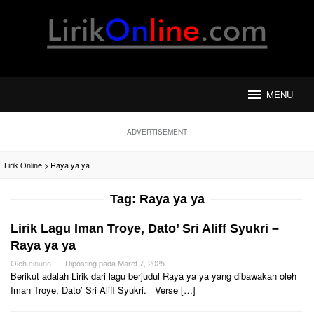
Loncat
ke
konten
MENU
ADVERTISEMENT
Lirik Online
>
Raya ya ya
Tag:
Raya ya ya
Lirik Lagu Iman Troye, Dato’ Sri Aliff Syukri –
Raya ya ya
Oleh
elnuno
Diposting pada
Maret 7, 2025
Berikut adalah Lirik dari lagu berjudul Raya ya ya yang dibawakan oleh
Iman Troye, Dato’ Sri Aliff Syukri. Verse […]