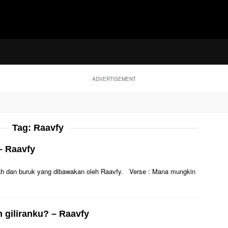
ADVERTISEMENT
Tag:
Raavfy
– Raavfy
Indah dan buruk yang dibawakan oleh Raavfy. Verse : Mana mungkin
n giliranku? – Raavfy