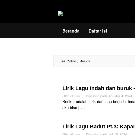
Loncat
ke
konten
Beranda
Daftar Isi
Lirik Online
>
Raavfy
Lirik Lagu Indah dan buruk 
Oleh
elnuno
Diposting pada
Agustus 4, 2024
Berikut adalah Lirik dari lagu berjudul 
aku bisa […]
Lirik Lagu Badut Pt.3: Kapa
Oleh
elnuno
Diposting pada
Juli 15, 2024