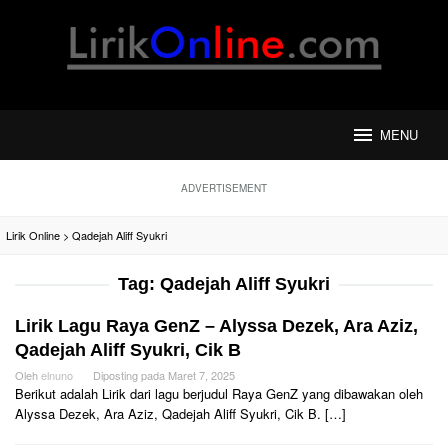
Loncat
ke
konten
MENU
ADVERTISEMENT
Lirik Online
>
Qadejah Aliff Syukri
Tag:
Qadejah Aliff Syukri
Lirik Lagu Raya GenZ – Alyssa Dezek, Ara Aziz,
Qadejah Aliff Syukri, Cik B
Oleh
elnuno
Diposting pada
Maret 7, 2025
Berikut adalah Lirik dari lagu berjudul Raya GenZ yang dibawakan oleh
Alyssa Dezek, Ara Aziz, Qadejah Aliff Syukri, Cik B. […]