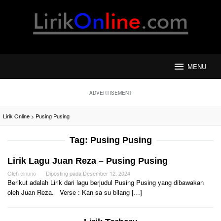
Loncat
ke
konten
MENU
ADVERTISEMENT
Lirik Online
>
Pusing Pusing
Tag:
Pusing Pusing
Lirik Lagu Juan Reza – Pusing Pusing
Oleh
elnuno
Diposting pada
Desember 12, 2024
Berikut adalah Lirik dari lagu berjudul Pusing Pusing yang dibawakan
oleh Juan Reza. Verse : Kan sa su bilang […]