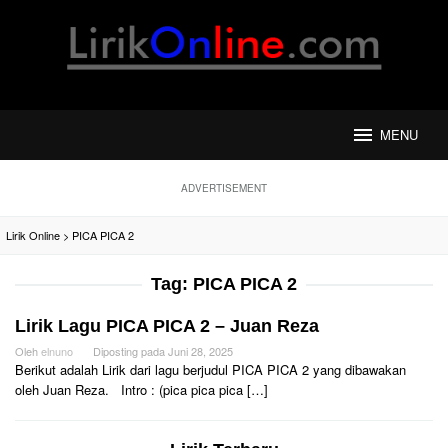
Loncat
ke
konten
MENU
ADVERTISEMENT
Lirik Online
>
PICA PICA 2
Tag:
PICA PICA 2
Lirik Lagu PICA PICA 2 – Juan Reza
Oleh
elnuno
Diposting pada
Juni 28, 2025
Berikut adalah Lirik dari lagu berjudul PICA PICA 2 yang dibawakan
oleh Juan Reza. Intro : (pica pica pica […]