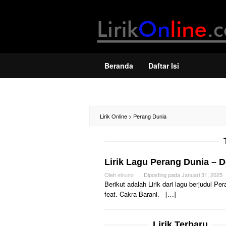
Loncat
ke
konten
Beranda
Daftar Isi
Lirik Online
>
Perang Dunia
Lirik Lagu Perang Dunia – D
Oleh
elnuno
Diposting pada
Januari 31, 2025
Berikut adalah Lirik dari lagu berjudul P
feat. Cakra Barani. […]
Lirik Terbaru