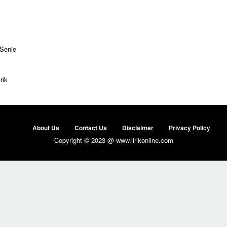
 Senie
rik
About Us
Contact Us
Disclaimer
Privacy Policy
Copyright © 2023 @ www.lirikonline.com