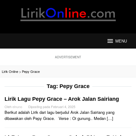
Loncat
ke
konten
MENU
ADVERTISEMENT
Lirik Online
>
Pepy Grace
Tag:
Pepy Grace
Lirik Lagu Pepy Grace – Arok Jalan Sairiang
Oleh
elnuno
Diposting pada
Februari 4, 2025
Berikut adalah Lirik dari lagu berjudul Arok Jalan Sairiang yang
dibawakan oleh Pepy Grace. Verse : Oi gunung.. Medan […]