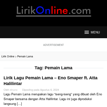
Loncat
ke
konten
MENU
ADVERTISEMENT
Lirik Online
>
Pemain Lama
Tag:
Pemain Lama
Lirik Lagu Pemain Lama – Eno Smaper ft. Atta
Halilintar
Oleh
elnuno
Diposting pada
Agustus 6, 2024
Lagu Pemain Lama merupakan lagu “iseng-iseng” yang dibuat oleh Eno
Smaper bersama dengan Atta Halilintar. Lagu ini juga diproduksi
langsung […]