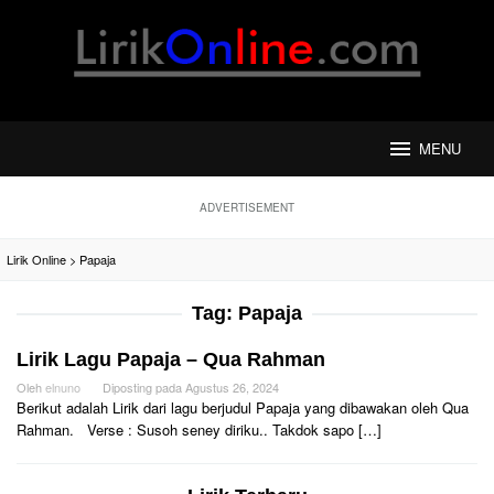
Loncat
ke
konten
MENU
ADVERTISEMENT
Lirik Online
>
Papaja
Tag:
Papaja
Lirik Lagu Papaja – Qua Rahman
Oleh
elnuno
Diposting pada
Agustus 26, 2024
Berikut adalah Lirik dari lagu berjudul Papaja yang dibawakan oleh Qua
Rahman. Verse : Susoh seney diriku.. Takdok sapo […]