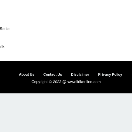
 Senie
rik
About Us
Contact Us
Disclaimer
Privacy Policy
Copyright © 2023 @ www.lirikonline.com