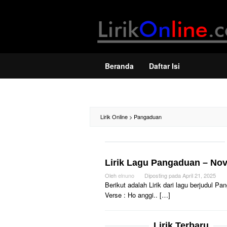
Loncat
ke
konten
Beranda
Daftar Isi
Lirik Online
>
Pangaduan
Lirik Lagu Pangaduan – Nov
Oleh
elnuno
Diposting pada
April 21, 2025
Berikut adalah Lirik dari lagu berjudul 
Verse : Ho anggi.. […]
Lirik Terbaru