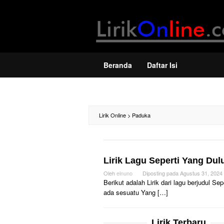
Loncat
ke
konten
Beranda
Daftar Isi
Lirik Online
>
Paduka
Lirik Lagu Seperti Yang Dul
Oleh
elnuno
Diposting pada
Agustus 31, 2024
Berikut adalah Lirik dari lagu berjudul 
ada sesuatu Yang […]
Lirik Terbaru