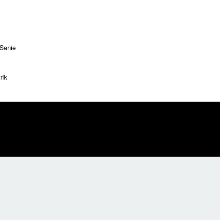
 Senie
rik