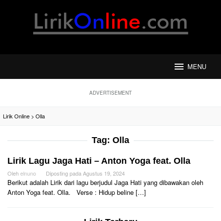
Loncat
ke
konten
MENU
ADVERTISEMENT
Lirik Online
>
Olla
Tag:
Olla
Lirik Lagu Jaga Hati – Anton Yoga feat. Olla
Oleh
elnuno
Diposting pada
Agustus 19, 2024
Berikut adalah Lirik dari lagu berjudul Jaga Hati yang dibawakan oleh
Anton Yoga feat. Olla. Verse : Hidup beline […]