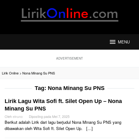
Loncat
ke
konten
MENU
ADVERTISEMENT
Lirik Online
>
Nona Minang Su PNS
Tag:
Nona Minang Su PNS
Lirik Lagu Wita Sofi ft. Silet Open Up – Nona
Minang Su PNS
Oleh
elnuno
Diposting pada
Mei 7, 2025
Berikut adalah Lirik dari lagu berjudul Nona Minang Su PNS yang
dibawakan oleh Wita Sofi ft. Silet Open Up. […]