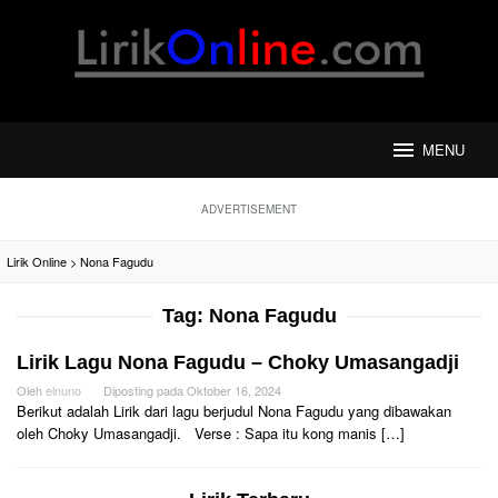
Loncat
ke
konten
MENU
ADVERTISEMENT
Lirik Online
>
Nona Fagudu
Tag:
Nona Fagudu
Lirik Lagu Nona Fagudu – Choky Umasangadji
Oleh
elnuno
Diposting pada
Oktober 16, 2024
Berikut adalah Lirik dari lagu berjudul Nona Fagudu yang dibawakan
oleh Choky Umasangadji. Verse : Sapa itu kong manis […]