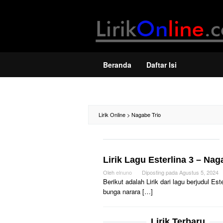
Loncat
ke
konten
Beranda
Daftar Isi
Lirik Online
>
Nagabe Trio
Lirik Lagu Esterlina 3 – Nag
Oleh
elnuno
Diposting pada
Agustus 5, 2024
Berikut adalah Lirik dari lagu berjudul E
bunga narara […]
Lirik Terbaru