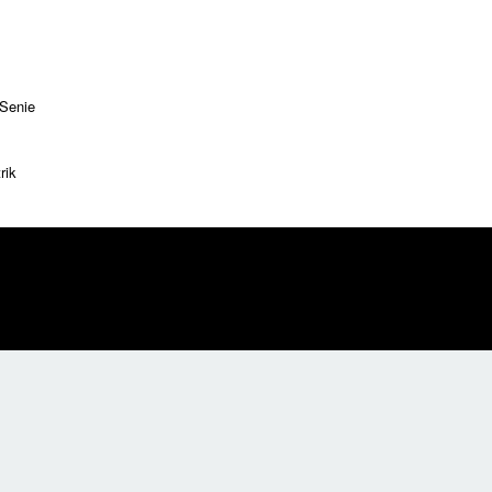
 Senie
rik