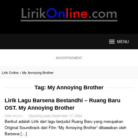
Loncat
ke
konten
MENU
ADVERTISEMENT
Lirik Online
>
My Annoying Brother
Tag:
My Annoying Brother
Lirik Lagu Barsena Bestandhi – Ruang Baru
OST. My Annoying Brother
Oleh
elnuno
Diposting pada
September 17, 2024
Berikut adalah Lirik dari lagu berjudul Ruang Baru yang merupakan
Original Soundtrack dari Film “My Annoying Brother” dibawakan oleh
Barsena […]