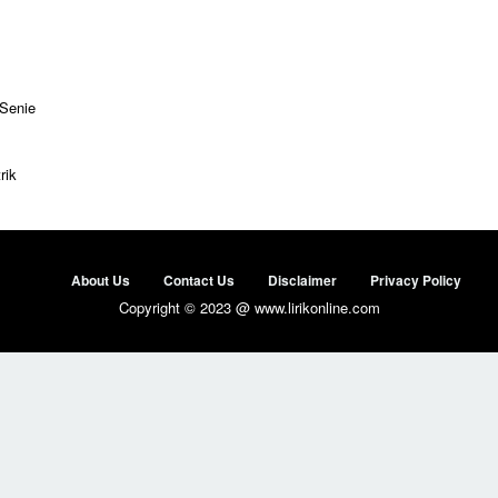
 Senie
rik
About Us
Contact Us
Disclaimer
Privacy Policy
Copyright © 2023 @ www.lirikonline.com