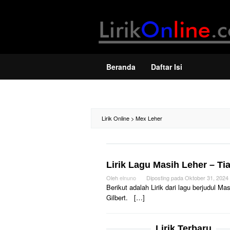
Loncat
ke
konten
Beranda
Daftar Isi
Lirik Online
>
Mex Leher
Lirik Lagu Masih Leher – Ti
Oleh
elnuno
Diposting pada
Oktober 31, 2024
Berikut adalah Lirik dari lagu berjudul M
Gilbert. […]
Lirik Terbaru