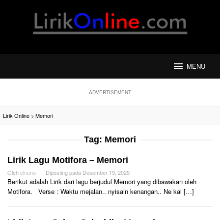
Loncat
ke
konten
MENU
ADVERTISEMENT
Lirik Online
>
Memori
Tag:
Memori
Lirik Lagu Motifora – Memori
Oleh
elnuno
Diposting pada
Desember 19, 2025
Berikut adalah Lirik dari lagu berjudul Memori yang dibawakan oleh
Motifora. Verse : Waktu mejalan.. nyisain kenangan.. Ne kal […]