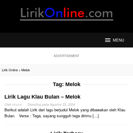
Loncat
ke
konten
MENU
ADVERTISEMENT
Lirik Online
>
Melok
Tag:
Melok
Lirik Lagu Klau Bulan – Melok
Oleh
elnuno
Diposting pada
Agustus 23, 2024
Berikut adalah Lirik dari lagu berjudul Melok yang dibawakan oleh Klau
Bulan. Verse : Tega, sayang sungguh tega dirimu […]