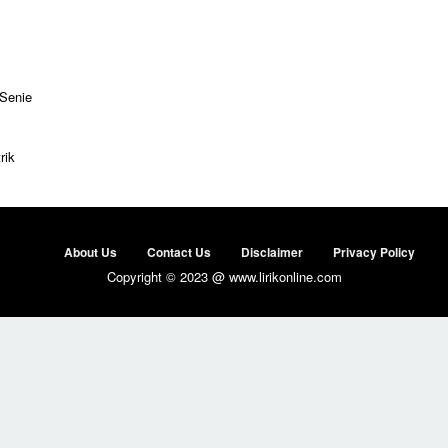
 Senie
rik
About Us
Contact Us
Disclaimer
Privacy Policy
Copyright © 2023 @ www.lirikonline.com