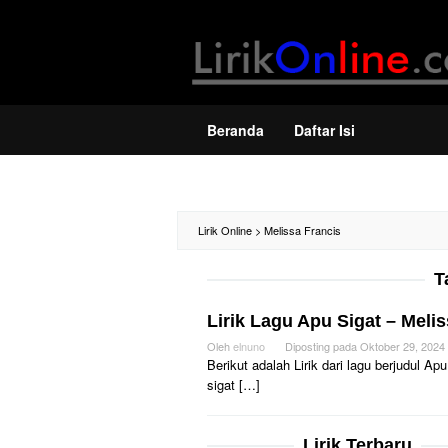
Loncat
ke
konten
Beranda
Daftar Isi
Lirik Online
>
Melissa Francis
T
Lirik Lagu Apu Sigat – Meli
Oleh
elnuno
Diposting pada
Oktober 29, 2024
Berikut adalah Lirik dari lagu berjudul 
sigat […]
Lirik Terbaru