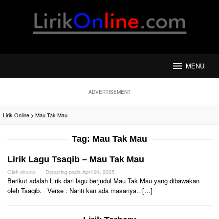
Loncat
ke
konten
MENU
ADVERTISEMENT
Lirik Online
>
Mau Tak Mau
Tag:
Mau Tak Mau
Lirik Lagu Tsaqib – Mau Tak Mau
Oleh
elnuno
Diposting pada
April 24, 2025
Berikut adalah Lirik dari lagu berjudul Mau Tak Mau yang dibawakan
oleh Tsaqib. Verse : Nanti kan ada masanya.. […]