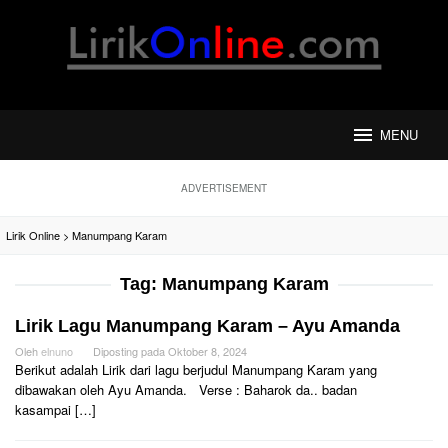
Loncat
ke
konten
MENU
ADVERTISEMENT
Lirik Online
>
Manumpang Karam
Tag:
Manumpang Karam
Lirik Lagu Manumpang Karam – Ayu Amanda
Oleh
elnuno
Diposting pada
Oktober 8, 2024
Berikut adalah Lirik dari lagu berjudul Manumpang Karam yang
dibawakan oleh Ayu Amanda. Verse : Baharok da.. badan
kasampai […]