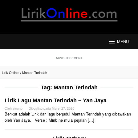
Loncat
ke
konten
MENU
ADVERTISEMENT
Lirik Online
>
Mantan Terindah
Tag:
Mantan Terindah
Lirik Lagu Mantan Terindah – Yan Jaya
Oleh
elnuno
Diposting pada
Maret 27, 2025
Berikut adalah Lirik dari lagu berjudul Mantan Terindah yang dibawakan
oleh Yan Jaya. Verse : Mirib ne mula pejalan […]