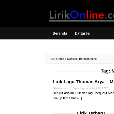
Loncat
ke
konten
Beranda
Daftar Isi
Lirik Online
>
Manjamu Berobah Benci
Tag:
M
Lirik Lagu Thomas Arya – 
Oleh
elnuno
Diposting pada
Juni 16, 2025
Berikut adalah Lirik dari lagu berjudul
Cukup lama hatiku […]
Lirik Terbaru