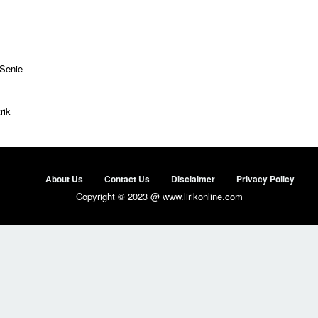
 Senie
rik
About Us
Contact Us
Disclaimer
Privacy Policy
Copyright © 2023 @ www.lirikonline.com