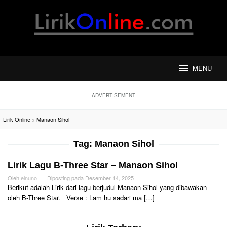
Loncat
ke
konten
MENU
ADVERTISEMENT
Lirik Online
>
Manaon Sihol
Tag:
Manaon Sihol
Lirik Lagu B-Three Star – Manaon Sihol
Oleh
elnuno
Diposting pada
Desember 14, 2025
Berikut adalah Lirik dari lagu berjudul Manaon Sihol yang dibawakan
oleh B-Three Star. Verse : Lam hu sadari ma […]