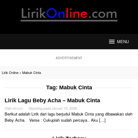
Loncat
ke
konten
MENU
ADVERTISEMENT
Lirik Online
>
Mabuk Cinta
Tag:
Mabuk Cinta
Lirik Lagu Beby Acha – Mabuk Cinta
Oleh
elnuno
Diposting pada
Januari 19, 2026
Berikut adalah Lirik dari lagu berjudul Mabuk Cinta yang dibawakan oleh
Beby Acha. Verse : Cukuplah sudah percaya.. Aku […]