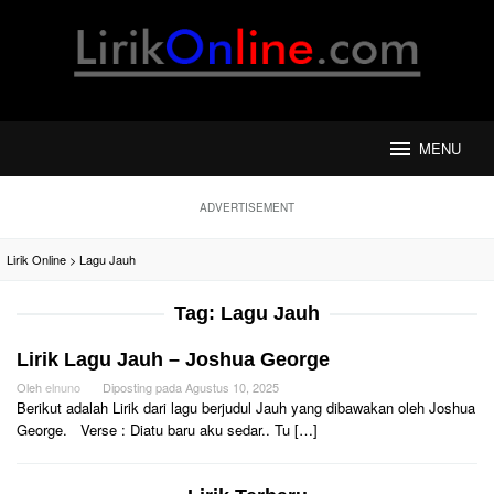
Loncat
ke
konten
MENU
ADVERTISEMENT
Lirik Online
>
Lagu Jauh
Tag:
Lagu Jauh
Lirik Lagu Jauh – Joshua George
Oleh
elnuno
Diposting pada
Agustus 10, 2025
Berikut adalah Lirik dari lagu berjudul Jauh yang dibawakan oleh Joshua
George. Verse : Diatu baru aku sedar.. Tu […]