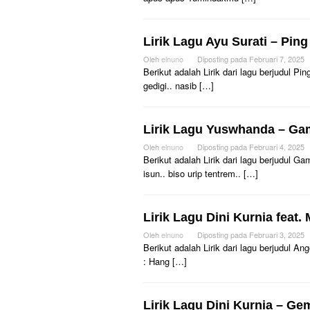
Lirik Lagu Ayu Surati – Pin
Oleh
elnuno
Diposting pada
Februari 7, 2025
Berikut adalah Lirik dari lagu berjudul 
gedigi.. nasib […]
Lirik Lagu Yuswhanda – G
Oleh
elnuno
Diposting pada
Februari 4, 2025
Berikut adalah Lirik dari lagu berjudul
isun.. biso urip tentrem.. […]
Lirik Lagu Dini Kurnia feat
Oleh
elnuno
Diposting pada
Februari 3, 2025
Berikut adalah Lirik dari lagu berjudul 
: Hang […]
Lirik Lagu Dini Kurnia – G