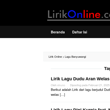
Loncat
ke
konten
Beranda
Daftar Isi
Lirik Online
>
Lagu Banyuwangi
Ta
Lirik Lagu Dudu Aran Welas 
Oleh
elnuno
Diposting pada
Februari 21, 2025
Berikut adalah Lirik dari lagu berjudul 
welas […]