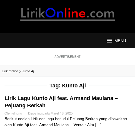
Loncat
ke
konten
MENU
ADVERTISEMENT
Lirik Online
>
Kunto Aji
Tag:
Kunto Aji
Lirik Lagu Kunto Aji feat. Armand Maulana –
Pejuang Berkah
Oleh
elnuno
Diposting pada
Maret 18, 2025
Berikut adalah Lirik dari lagu berjudul Pejuang Berkah yang dibawakan
oleh Kunto Aji feat. Armand Maulana. Verse : Aku […]