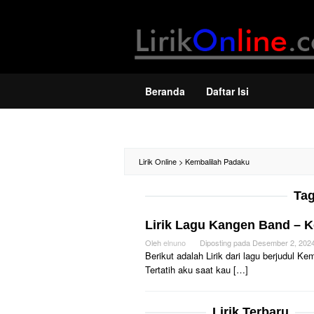
Loncat
ke
konten
Beranda
Daftar Isi
Lirik Online
>
Kembalilah Padaku
Ta
Lirik Lagu Kangen Band – 
Oleh
elnuno
Diposting pada
Desember 2, 202
Berikut adalah Lirik dari lagu berjudul
Tertatih aku saat kau […]
Lirik Terbaru