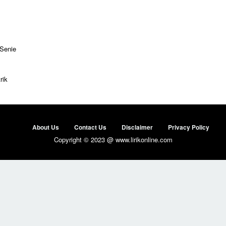
 Senie
rik
About Us
Contact Us
Disclaimer
Privacy Policy
Copyright © 2023 @ www.lirikonline.com