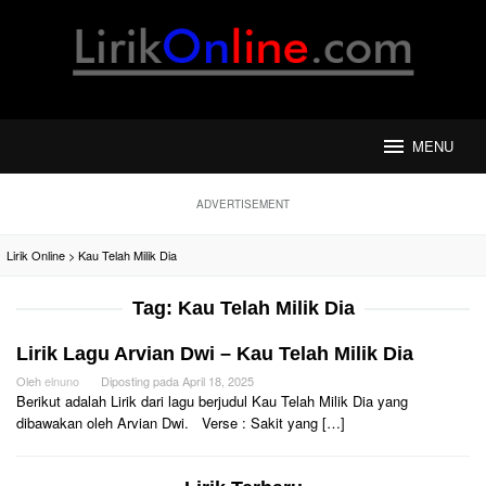
Loncat
ke
konten
MENU
ADVERTISEMENT
Lirik Online
>
Kau Telah Milik Dia
Tag:
Kau Telah Milik Dia
Lirik Lagu Arvian Dwi – Kau Telah Milik Dia
Oleh
elnuno
Diposting pada
April 18, 2025
Berikut adalah Lirik dari lagu berjudul Kau Telah Milik Dia yang
dibawakan oleh Arvian Dwi. Verse : Sakit yang […]