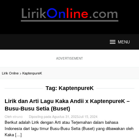
Loncat
ke
konten
MENU
ADVERTISEMENT
Lirik Online
>
KaptenpureK
Tag:
KaptenpureK
Lirik dan Arti Lagu Kaka Andii x KaptenpureK –
Busu-Busu Setia (Buset)
Oleh
elnuno
Diposting pada
Agustus 31, 2023
Juli 15, 2024
Berikut adalah Lirik dengan Arti atau Terjemahan dalam bahasa
Indonesia dari lagu timur Busu-Busu Setia (Buset) yang dibawakan oleh
Kaka […]