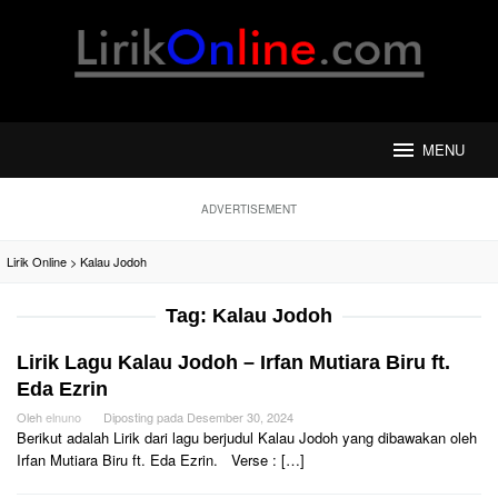
Loncat
ke
konten
MENU
ADVERTISEMENT
Lirik Online
>
Kalau Jodoh
Tag:
Kalau Jodoh
Lirik Lagu Kalau Jodoh – Irfan Mutiara Biru ft.
Eda Ezrin
Oleh
elnuno
Diposting pada
Desember 30, 2024
Berikut adalah Lirik dari lagu berjudul Kalau Jodoh yang dibawakan oleh
Irfan Mutiara Biru ft. Eda Ezrin. Verse : […]