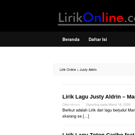
Loncat
ke
konten
Beranda
Daftar Isi
Lirik Online
>
Justy Aldrin
Lirik Lagu Justy Aldrin – M
Oleh
elnuno
Diposting pada
Maret 18, 2026
Berikut adalah Lirik dari lagu berjudul 
skarang se […]