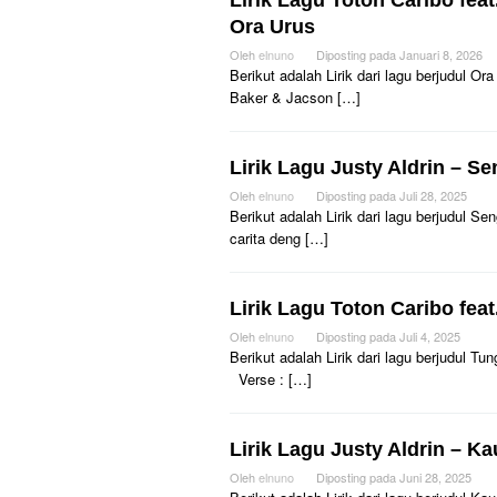
Lirik Lagu Toton Caribo fea
Ora Urus
Oleh
elnuno
Diposting pada
Januari 8, 2026
Berikut adalah Lirik dari lagu berjudul O
Baker & Jacson […]
Lirik Lagu Justy Aldrin – S
Oleh
elnuno
Diposting pada
Juli 28, 2025
Berikut adalah Lirik dari lagu berjudul 
carita deng […]
Lirik Lagu Toton Caribo fea
Oleh
elnuno
Diposting pada
Juli 4, 2025
Berikut adalah Lirik dari lagu berjudul T
Verse : […]
Lirik Lagu Justy Aldrin – K
Oleh
elnuno
Diposting pada
Juni 28, 2025