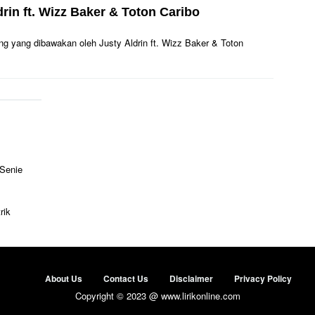
drin ft. Wizz Baker & Toton Caribo
ilang yang dibawakan oleh Justy Aldrin ft. Wizz Baker & Toton
 Senie
rik
About Us
Contact Us
Disclaimer
Privacy Policy
Copyright © 2023 @ www.lirikonline.com