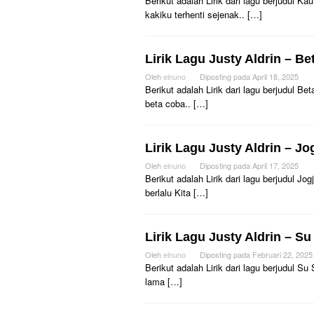
Berikut adalah Lirik dari lagu berjudul 
kakiku terhenti sejenak.. […]
Lirik Lagu Justy Aldrin – B
Oleh
elnuno
Diposting pada
April 18, 2025
Berikut adalah Lirik dari lagu berjudul B
beta coba.. […]
Lirik Lagu Justy Aldrin – Jo
Oleh
elnuno
Diposting pada
April 17, 2025
Berikut adalah Lirik dari lagu berjudul J
berlalu Kita […]
Lirik Lagu Justy Aldrin – S
Oleh
elnuno
Diposting pada
Februari 22, 2025
Berikut adalah Lirik dari lagu berjudul 
lama […]