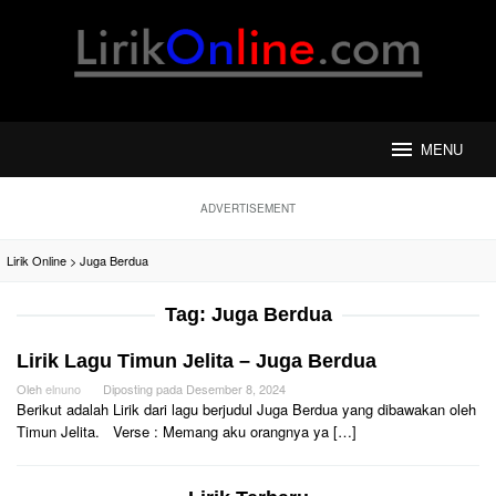
Loncat
ke
konten
MENU
ADVERTISEMENT
Lirik Online
>
Juga Berdua
Tag:
Juga Berdua
Lirik Lagu Timun Jelita – Juga Berdua
Oleh
elnuno
Diposting pada
Desember 8, 2024
Berikut adalah Lirik dari lagu berjudul Juga Berdua yang dibawakan oleh
Timun Jelita. Verse : Memang aku orangnya ya […]