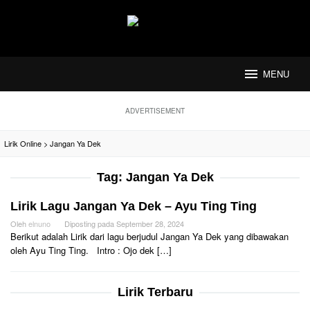
Loncat
ke
konten
MENU
ADVERTISEMENT
Lirik Online
>
Jangan Ya Dek
Tag:
Jangan Ya Dek
Lirik Lagu Jangan Ya Dek – Ayu Ting Ting
Oleh
elnuno
Diposting pada
September 28, 2024
Berikut adalah Lirik dari lagu berjudul Jangan Ya Dek yang dibawakan
oleh Ayu Ting Ting. Intro : Ojo dek […]
Lirik Terbaru