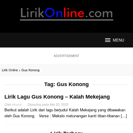
Loncat
ke
konten
MENU
ADVERTISEMENT
Lirik Online
>
Gus Konong
Tag:
Gus Konong
Lirik Lagu Gus Konong – Kalah Mekejang
Oleh
elnuno
Diposting pada
Mei 20, 2025
Berikut adalah Lirik dari lagu berjudul Kalah Mekejang yang dibawakan
oleh Gus Konong. Verse : Mekelo metunangan kanti tiban-tibanan […]