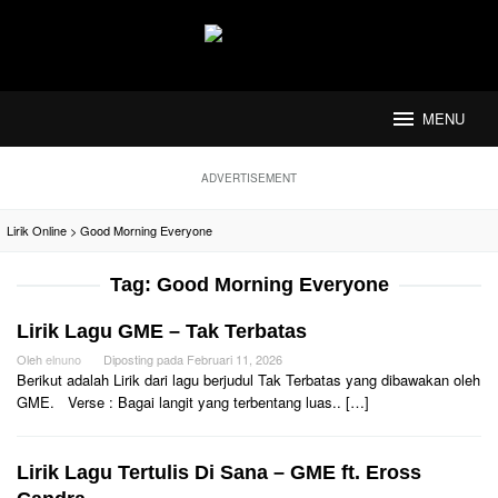
Loncat
ke
konten
MENU
ADVERTISEMENT
Lirik Online
>
Good Morning Everyone
Tag:
Good Morning Everyone
Lirik Lagu GME – Tak Terbatas
Oleh
elnuno
Diposting pada
Februari 11, 2026
Berikut adalah Lirik dari lagu berjudul Tak Terbatas yang dibawakan oleh
GME. Verse : Bagai langit yang terbentang luas.. […]
Lirik Lagu Tertulis Di Sana – GME ft. Eross