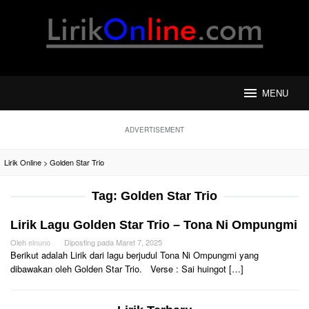
Loncat
ke
konten
MENU
ADVERTISEMENT
Lirik Online
>
Golden Star Trio
Tag:
Golden Star Trio
Lirik Lagu Golden Star Trio – Tona Ni Ompungmi
Oleh
elnuno
Diposting pada
Maret 7, 2025
Berikut adalah Lirik dari lagu berjudul Tona Ni Ompungmi yang
dibawakan oleh Golden Star Trio. Verse : Sai huingot […]