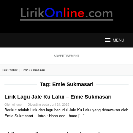
Loncat
ke
konten
MENU
ADVERTISEMENT
Lirik Online
>
Emie Sukmasari
Tag:
Emie Sukmasari
Lirik Lagu Jale Ku Lalui – Emie Sukmasari
Oleh
elnuno
Diposting pada
Juni 24, 2025
Berikut adalah Lirik dari lagu berjudul Jale Ku Lalui yang dibawakan oleh
Emie Sukmasari. Intro : Hooo ooo.. haaa […]