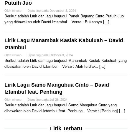
Putuih Juo
Oleh
elnuno
Diposting pada
Desember 8, 2024
Berikut adalah Lirik dari lagu berjudul Panek Bajuang Cinto Putuih Juo
yang dibawakan oleh David Iztambul. Verse : Bukannyo […]
Lirik Lagu Manambak Kasiak Kabuluah – David
Iztambul
Oleh
elnuno
Diposting pada
Oktober 3, 2024
Berikut adalah Lirik dari lagu berjudul Manambak Kasiak Kabuluah yang
dibawakan oleh David Iztambul. Verse : Alah tu diak.. […]
Lirik Lagu Samo Mangubua Cinto – David
Iztambul feat. Penhung
Oleh
elnuno
Diposting pada
Juli 26, 2024
Berikut adalah Lirik dari lagu berjudul Samo Mangubua Cinto yang
dibawakan oleh David Iztambul feat. Penhung. Verse : [Penhung] […]
Lirik Terbaru