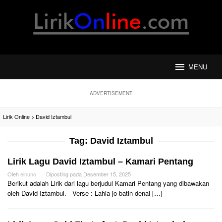
Loncat
ke
konten
MENU
ADVERTISEMENT
Lirik Online
>
David Iztambul
Tag:
David Iztambul
Lirik Lagu David Iztambul – Kamari Pentang
Oleh
elnuno
Diposting pada
Desember 15, 2025
Berikut adalah Lirik dari lagu berjudul Kamari Pentang yang dibawakan
oleh David Iztambul. Verse : Lahia jo batin denai […]