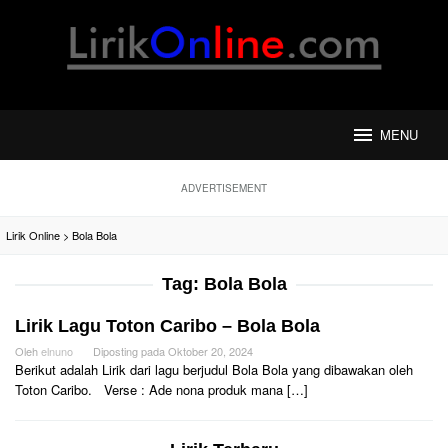
Loncat
ke
konten
MENU
ADVERTISEMENT
Lirik Online
>
Bola Bola
Tag:
Bola Bola
Lirik Lagu Toton Caribo – Bola Bola
Oleh
elnuno
Diposting pada
Oktober 20, 2024
Berikut adalah Lirik dari lagu berjudul Bola Bola yang dibawakan oleh
Toton Caribo. Verse : Ade nona produk mana […]